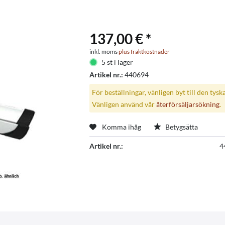
137,00 € *
inkl. moms
plus fraktkostnader
5 st i lager
Artikel nr.:
440694
För beställningar, vänligen byt till den tysk
Vänligen använd vår
återförsäljarsökning
.
Komma ihåg
Betygsätta
Artikel nr.:
4