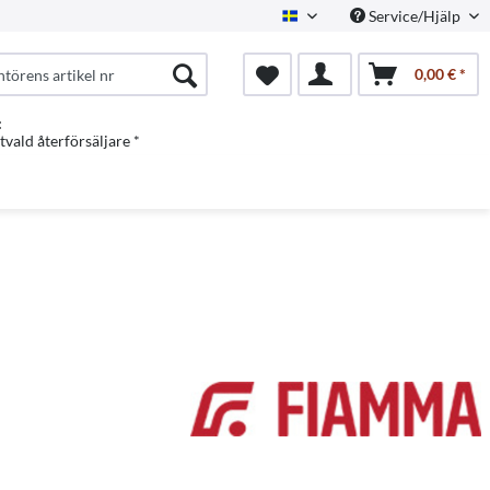
Service/Hjälp
Swedish
0,00 € *
:
vald återförsäljare *