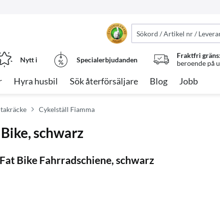
Fraktfri gräns
Nytt i
Specialerbjudanden
beroende på ut
r
Hyra husbil
Sök återförsäljare
Blog
Jobb
 takräcke
Cykelställ Fiamma
 Bike, schwarz
 Fat Bike Fahrradschiene, schwarz