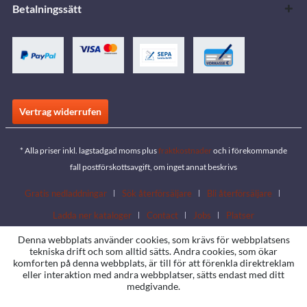
Betalningssätt
Vertrag widerrufen
* Alla priser inkl. lagstadgad moms plus
fraktkostnader
och i förekommande
fall postförskottsavgift, om inget annat beskrivs
Gratis nedladdningar
Sök återförsäljare
Bli återförsäljare
Ladda ner kataloger
Contact
Jobs
Platser
Denna webbplats använder cookies, som krävs för webbplatsens
tekniska drift och som alltid sätts. Andra cookies, som ökar
komforten på denna webbplats, är till för att förenkla direktreklam
eller interaktion med andra webbplatser, sätts endast med ditt
medgivande.