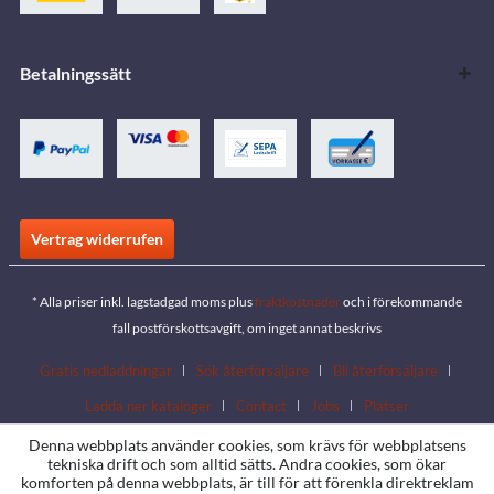
Betalningssätt
Vertrag widerrufen
* Alla priser inkl. lagstadgad moms plus
fraktkostnader
och i förekommande
fall postförskottsavgift, om inget annat beskrivs
Gratis nedladdningar
Sök återförsäljare
Bli återförsäljare
Ladda ner kataloger
Contact
Jobs
Platser
Denna webbplats använder cookies, som krävs för webbplatsens
tekniska drift och som alltid sätts. Andra cookies, som ökar
komforten på denna webbplats, är till för att förenkla direktreklam