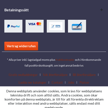
Betalningssätt
Vertrag widerrufen
* Alla priser inkl. lagstadgad moms plus
fraktkostnader
och i förekommande
fall postförskottsavgift, om inget annat beskrivs
Gratis nedladdningar
Sök återförsäljare
Bli återförsäljare
Ladda ner kataloger
Contact
Jobs
Platser
Denna webbplats använder cookies, som krävs för webbplatsens
tekniska drift och som alltid sätts. Andra cookies, som ökar
komforten på denna webbplats, är till för att förenkla direktreklam
eller interaktion med andra webbplatser, sätts endast med ditt
medgivande.