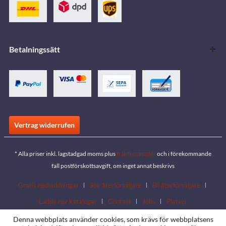
Betalningssätt
Vertrag widerrufen
* Alla priser inkl. lagstadgad moms plus
fraktkostnader
och i förekommande
fall postförskottsavgift, om inget annat beskrivs
Gratis nedladdningar
Sök återförsäljare
Bli återförsäljare
Ladda ner kataloger
Contact
Jobs
Platser
Denna webbplats använder cookies, som krävs för webbplatsens