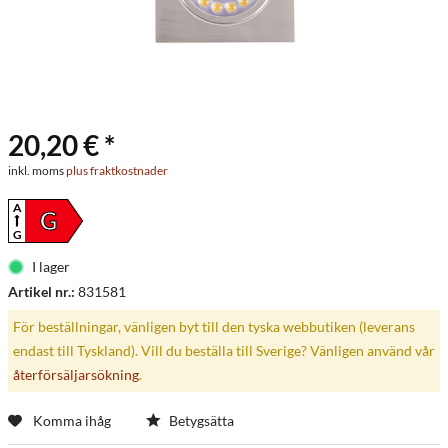
20,20 € *
inkl. moms
plus fraktkostnader
A
G
G
I lager
Artikel nr.:
831581
För beställningar, vänligen byt till den tyska webbutiken (leverans
endast till Tyskland). Vill du beställa till Sverige? Vänligen använd vår
återförsäljarsökning
.
Komma ihåg
Betygsätta