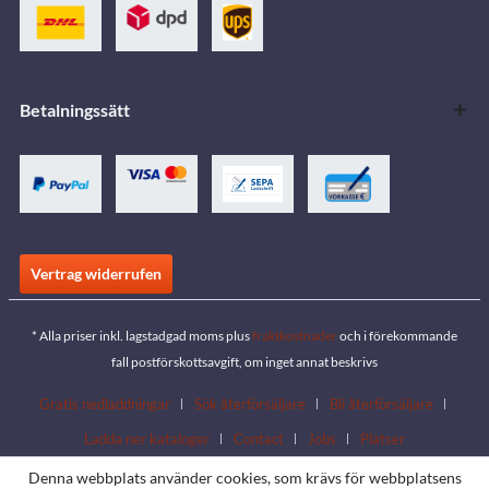
Betalningssätt
Vertrag widerrufen
* Alla priser inkl. lagstadgad moms plus
fraktkostnader
och i förekommande
fall postförskottsavgift, om inget annat beskrivs
Gratis nedladdningar
Sök återförsäljare
Bli återförsäljare
Ladda ner kataloger
Contact
Jobs
Platser
Denna webbplats använder cookies, som krävs för webbplatsens