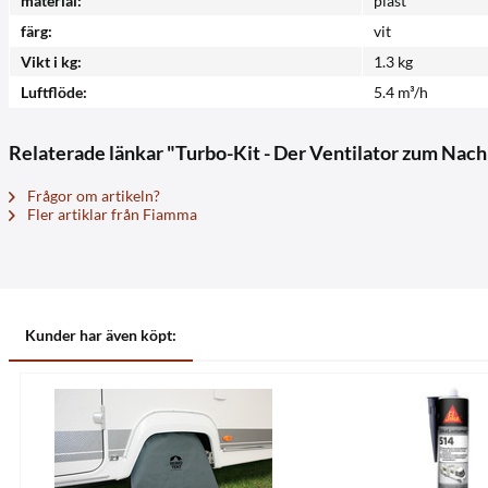
material:
plast
färg:
vit
Vikt i kg:
1.3 kg
Luftflöde:
5.4 m³/h
Relaterade länkar "Turbo-Kit - Der Ventilator zum Nac
Frågor om artikeln?
Fler artiklar från Fiamma
Kunder har även köpt: