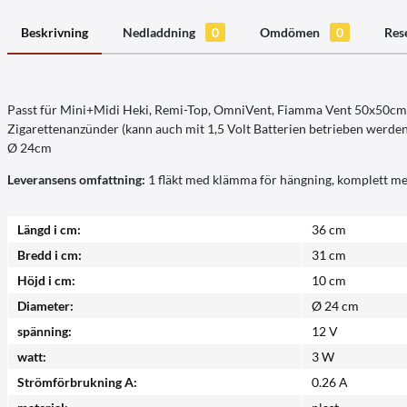
Beskrivning
Nedladdning
0
Omdömen
0
Res
Passt für Mini+Midi Heki, Remi-Top, OmniVent, Fiamma Vent 50x50cm
Zigarettenanzünder (kann auch mit 1,5 Volt Batterien betrieben werden.
Ø 24cm
Leveransens omfattning:
1 fläkt med klämma för hängning, komplett me
Längd i cm:
36 cm
Bredd i cm:
31 cm
Höjd i cm:
10 cm
Diameter:
Ø 24 cm
spänning:
12 V
watt:
3 W
Strömförbrukning A:
0.26 A