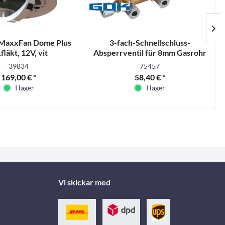
MaxxFan Dome Plus
3-fach-Schnellschluss-
4
fläkt, 12V, vit
Absperrventil für 8mm Gasrohr
39834
75457
169,00 € *
58,40 € *
I lager
I lager
Vi skickar med