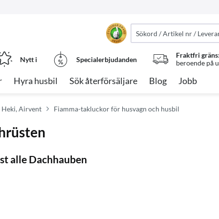
Fraktfri gräns
Nytt i
Specialerbjudanden
beroende på ut
r
Hyra husbil
Sök återförsäljare
Blog
Jobb
, Heki, Airvent
Fiamma-takluckor för husvagn och husbil
chrüsten
ast alle Dachhauben