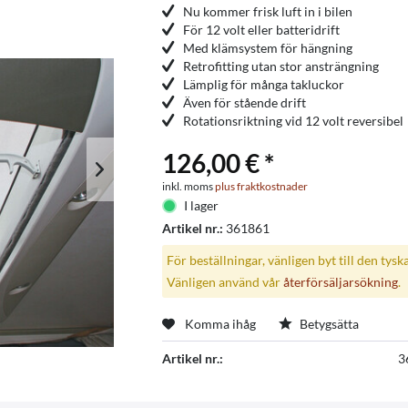
Nu kommer frisk luft in i bilen
För 12 volt eller batteridrift
Med klämsystem för hängning
Retrofitting utan stor ansträngning
Lämplig för många takluckor
Även för stående drift
Rotationsriktning vid 12 volt reversibel
126,00 € *
inkl. moms
plus fraktkostnader
I lager
Artikel nr.:
361861
För beställningar, vänligen byt till den tysk
Vänligen använd vår
återförsäljarsökning
.
Komma ihåg
Betygsätta
Artikel nr.:
3