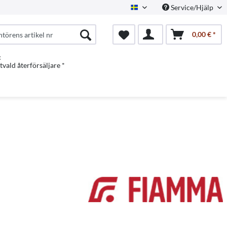
Service/Hjälp
Swedish
0,00 € *
:
vald återförsäljare *