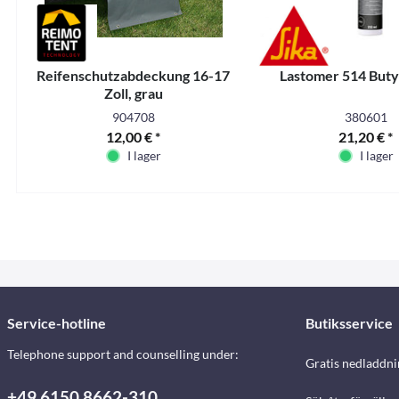
Reifenschutzabdeckung 16-17
Lastomer 514 Buty
Zoll, grau
904708
380601
12,00 € *
21,20 € *
I lager
I lager
Service-hotline
Butiksservice
Telephone support and counselling under:
Gratis nedladdni
+49 6150 8662-310