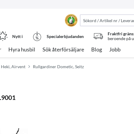
Fraktfri gräns
Nytt i
Specialerbjudanden
beroende på ut
r
Hyra husbil
Sök återförsäljare
Blog
Jobb
, Heki, Airvent
Rullgardiner Dometic, Seitz
L9001