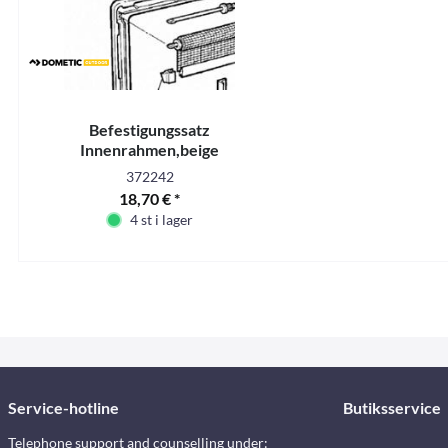
Befestigungssatz
Innenrahmen,beige
372242
18,70 € *
4 st i lager
Service-hotline
Butiksservice
Telephone support and counselling under: