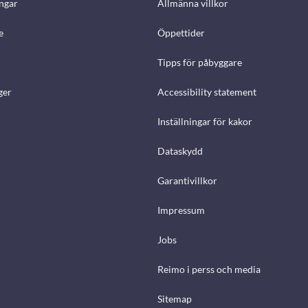
ngar
Allmänna villkor
e
Öppettider
Tipps för påbyggare
ger
Accessibility statement
Inställningar för kakor
Dataskydd
Garantivillkor
Impressum
Jobs
Reimo i perss och media
Sitemap