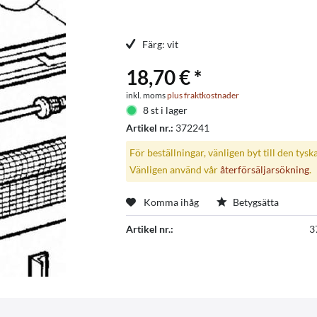
Färg: vit
18,70 € *
inkl. moms
plus fraktkostnader
8 st i lager
Artikel nr.:
372241
För beställningar, vänligen byt till den tysk
Vänligen använd vår
återförsäljarsökning
.
Komma ihåg
Betygsätta
Artikel nr.:
3