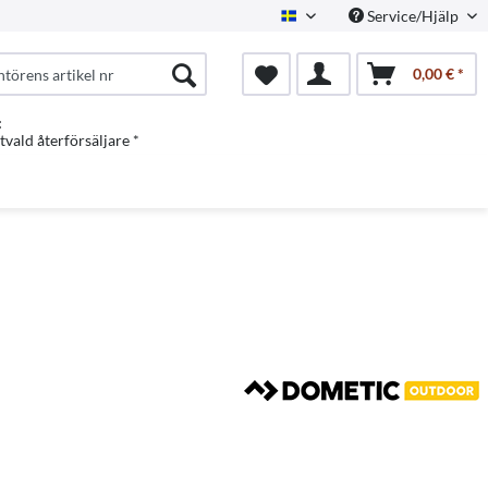
Service/Hjälp
Swedish
0,00 € *
:
vald återförsäljare *