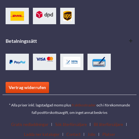
Betalningssätt
Vertrag widerrufen
* Alla priser inkl. lagstadgad moms plus
fraktkostnader
och i förekommande
fall postförskottsavgift, om inget annat beskrivs
Gratis nedladdningar
Sök återförsäljare
Bli återförsäljare
Ladda ner kataloger
Contact
Jobs
Platser