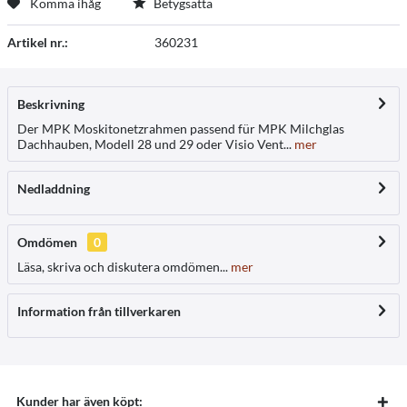
Komma ihåg
Betygsätta
Artikel nr.:
360231
Beskrivning
Der MPK Moskitonetzrahmen passend für MPK Milchglas
Dachhauben, Modell 28 und 29 oder Visio Vent...
mer
Nedladdning
Omdömen
0
Läsa, skriva och diskutera omdömen...
mer
Information från tillverkaren
Kunder har även köpt: