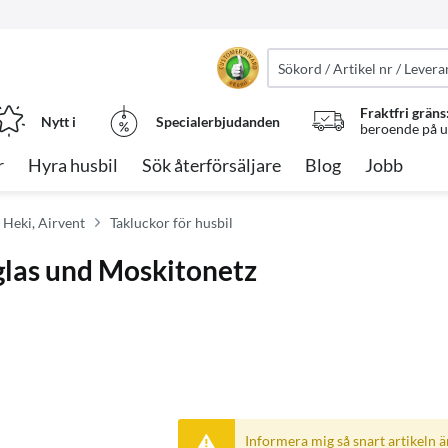
Fraktfri gräns
Nytt i
Specialerbjudanden
beroende på ut
r
Hyra husbil
Sök återförsäljare
Blog
Jobb
, Heki, Airvent
Takluckor för husbil
las und Moskitonetz
Informera mig så snart artikeln är