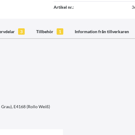
Artikel nr.:
3
ervdelar
3
Tillbehör
1
Information från tillverkaren
o Grau), E4168 (Rollo Weiß)