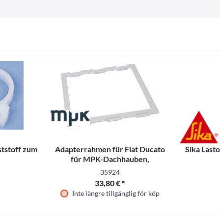
ststoff zum
Adapterrahmen für Fiat Ducato
Sika Last
für MPK-Dachhauben,
400x400mm
35924
33,80 € *
Inte längre tillgänglig för köp