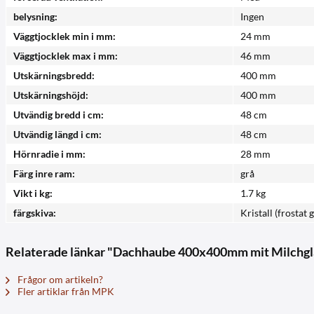
belysning:
Ingen
Väggtjocklek min i mm:
24 mm
Väggtjocklek max i mm:
46 mm
Utskärningsbredd:
400 mm
Utskärningshöjd:
400 mm
Utvändig bredd i cm:
48 cm
Utvändig längd i cm:
48 cm
Hörnradie i mm:
28 mm
Färg inre ram:
grå
Vikt i kg:
1.7 kg
färgskiva:
Kristall (frostat g
Relaterade länkar "Dachhaube 400x400mm mit Milchgl
Frågor om artikeln?
Fler artiklar från MPK