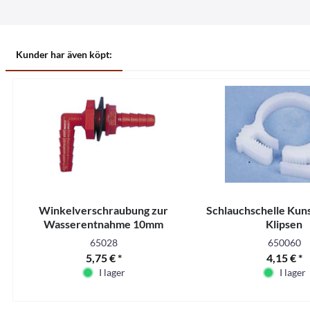
Kunder har även köpt:
Winkelverschraubung zur
Schlauchschelle Kun
Wasserentnahme 10mm
Klipsen
65028
650060
5,75 € *
4,15 € *
I lager
I lager