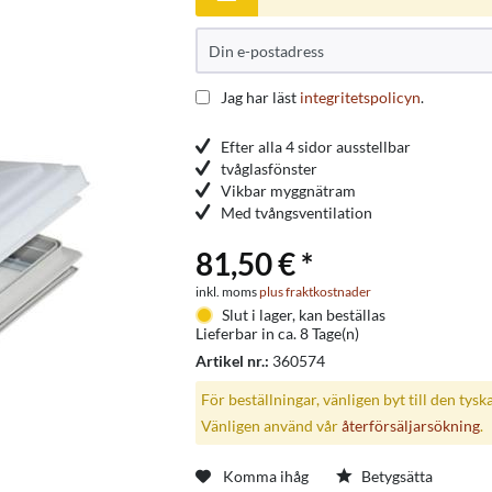
Jag har läst
integritetspolicyn
.
Efter alla 4 sidor ausstellbar
tvåglasfönster
Vikbar myggnätram
Med tvångsventilation
81,50 € *
inkl. moms
plus fraktkostnader
Slut i lager, kan beställas
Lieferbar in ca. 8 Tage(n)
Artikel nr.:
360574
För beställningar, vänligen byt till den tysk
Vänligen använd vår
återförsäljarsökning
.
Komma ihåg
Betygsätta