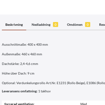
Beskrivning
Nedladdning
0
Omdömen
0
Res
Ausschnittmaße: 400 x 400 mm
Außenmaße: 460 x 460 mm
Dachstärke: 2,4-4,6 cmm
Höhe über Dach: 9 cm
Optional: Verdunkelungsrollo Art.Nr. E1231 (Rollo Beige), E1086 (Roll
Leveransens omfattning:
1 takhuv
forcerad ventilation:
Med