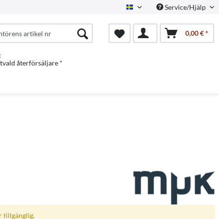
Service/Hjälp
Swedish
0,00 € *
:
vald återförsäljare *
 tillgänglig.