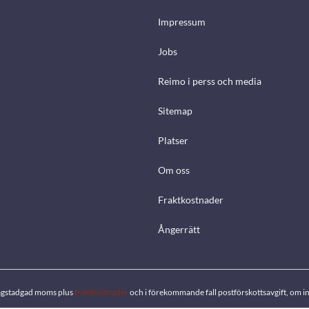
Impressum
Jobs
Reimo i perss och media
Sitemap
Platser
Om oss
Fraktkostnader
Ångerrätt
. lagstadgad moms plus
fraktkostnader
och i förekommande fall postförskottsavgift, om in