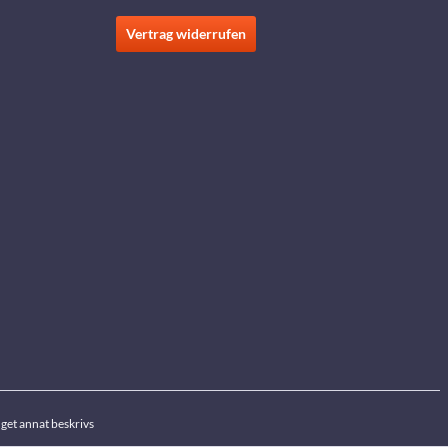
Vertrag widerrufen
get annat beskrivs