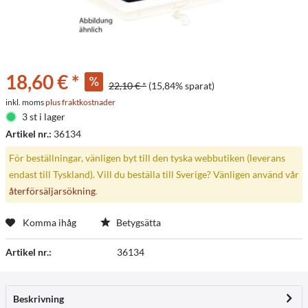
18,60 € *
22,10 € *
(15,84% sparat)
inkl. moms
plus fraktkostnader
3 st i lager
Artikel nr.:
36134
För beställningar, vänligen byt till den tyska webbutiken (leverans
endast till Tyskland). Vill du beställa till Sverige? Vänligen använd vår
återförsäljarsökning
.
Komma ihåg
Betygsätta
Artikel nr.:
36134
Beskrivning