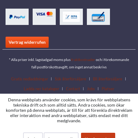
Vertrag widerrufen
* Alla priser inkl. lagstadgad moms plus
fraktkostnader
och i förekommande
fall postförskottsavgift, om inget annat beskrivs
Gratis nedladdningar
Sök återförsäljare
Bli återförsäljare
Ladda ner kataloger
Contact
Jobs
Platser
Denna webbplats använder cookies, som krävs för webbplatsens
tekniska drift och som alltid sätts. Andra cookies, som ökar
komforten på denna webbplats, är till för att förenkla direktreklam
eller interaktion med andra webbplatser, sätts endast med ditt
medgivande.