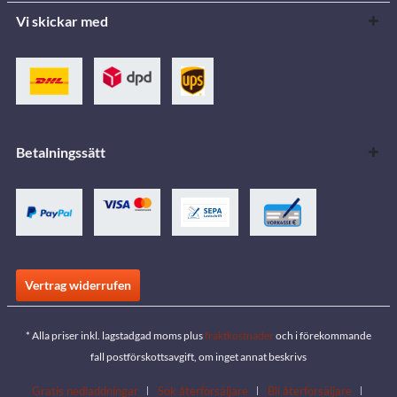
Vi skickar med
Betalningssätt
Vertrag widerrufen
* Alla priser inkl. lagstadgad moms plus
fraktkostnader
och i förekommande
fall postförskottsavgift, om inget annat beskrivs
Gratis nedladdningar
Sök återförsäljare
Bli återförsäljare