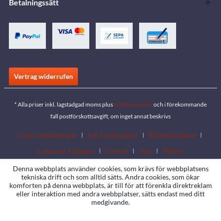
Betalningssätt
Vertrag widerrufen
* Alla priser inkl. lagstadgad moms plus
fraktkostnader
och i förekommande
fall postförskottsavgift, om inget annat beskrivs
Gratis nedladdningar
Sök återförsäljare
Bli återförsäljare
Ladda ner kataloger
Contact
Jobs
Platser
Denna webbplats använder cookies, som krävs för webbplatsens
tekniska drift och som alltid sätts. Andra cookies, som ökar
komforten på denna webbplats, är till för att förenkla direktreklam
eller interaktion med andra webbplatser, sätts endast med ditt
medgivande.