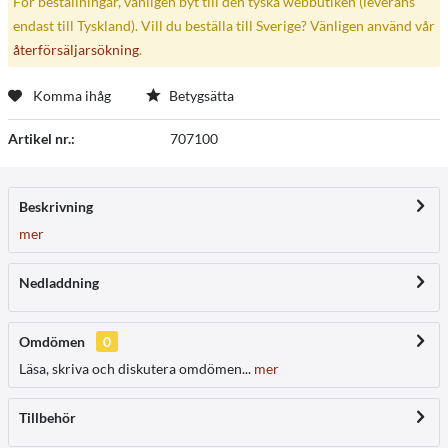
För beställningar, vänligen byt till den tyska webbutiken (leverans
endast till Tyskland). Vill du beställa till Sverige? Vänligen använd vår
återförsäljarsökning
.
Komma ihåg
Betygsätta
Artikel nr.:
707100
Beskrivning
mer
Nedladdning
Omdömen
0
Läsa, skriva och diskutera omdömen...
mer
Tillbehör