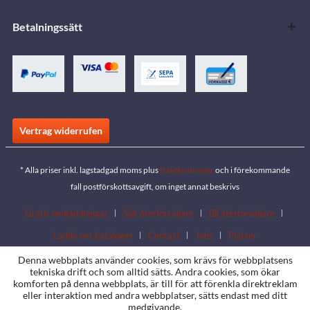
Betalningssätt
Vertrag widerrufen
* Alla priser inkl. lagstadgad moms plus
fraktkostnader
och i förekommande
fall postförskottsavgift, om inget annat beskrivs
Gratis nedladdningar
Sök återförsäljare
Bli återförsäljare
Ladda ner kataloger
Contact
Jobs
Platser
Denna webbplats använder cookies, som krävs för webbplatsens
tekniska drift och som alltid sätts. Andra cookies, som ökar
komforten på denna webbplats, är till för att förenkla direktreklam
eller interaktion med andra webbplatser, sätts endast med ditt
medgivande.