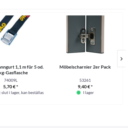
ngurt 1,1 m für 5 od.
Möbelscharnier 2er Pack
R
kg-Gasflasche
74009L
53261
5,70 € *
9,40 € *
t slut i lager, kan beställas
I lager