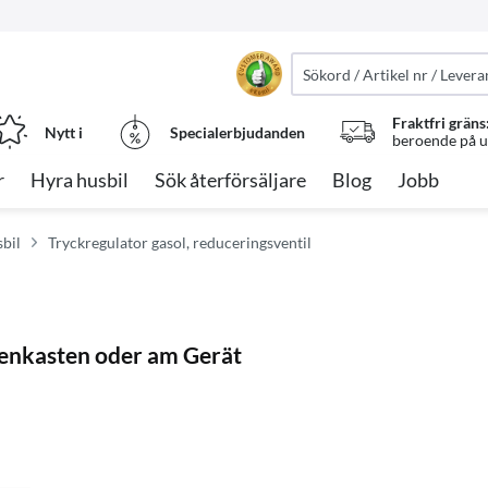
Fraktfri gräns
Nytt i
Specialerbjudanden
beroende på ut
r
Hyra husbil
Sök återförsäljare
Blog
Jobb
bil
Tryckregulator gasol, reduceringsventil
henkasten oder am Gerät