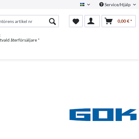
Service/Hjälp
Swedish
0,00 € *
:
vald återförsäljare *