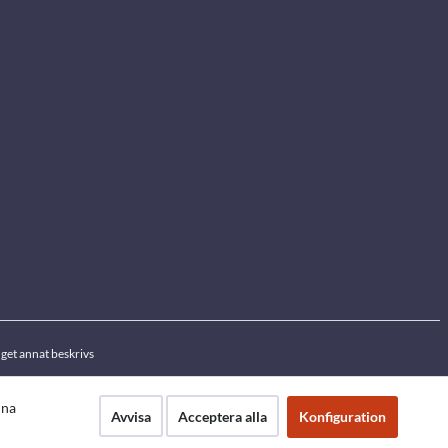
get annat beskrivs
nna
Avvisa
Acceptera alla
Konfiguration