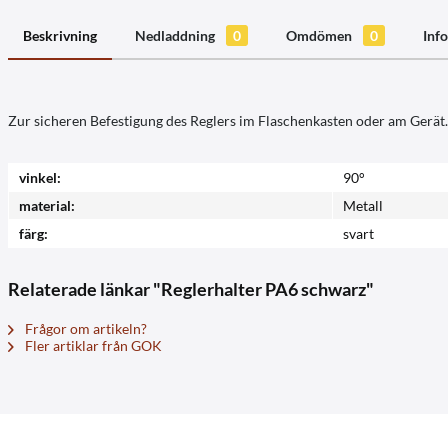
Beskrivning
Nedladdning
0
Omdömen
0
Info
Zur sicheren Befestigung des Reglers im Flaschenkasten oder am Gerät.
vinkel:
90°
material:
Metall
färg:
svart
Relaterade länkar "Reglerhalter PA6 schwarz"
Frågor om artikeln?
Fler artiklar från GOK