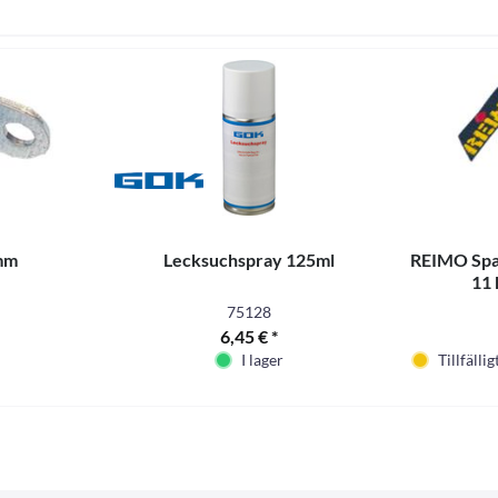
mm
Lecksuchspray 125ml
REIMO Span
11 
75128
6,45 € *
I lager
Tillfällig