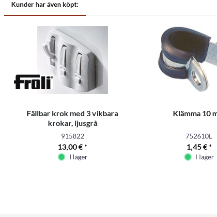
Kunder har även köpt:
Fällbar krok med 3 vikbara
Klämma 10 
krokar, ljusgrå
915822
752610L
13,00 € *
1,45 € *
I lager
I lager