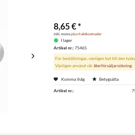
8,65 € *
inkl. moms
plus fraktkostnader
I lager
Artikel nr.:
75465
För beställningar, vänligen byt till den tysk
Vänligen använd vår
återförsäljarsökning
.
Komma ihåg
Betygsätta
Artikel nr.:
7