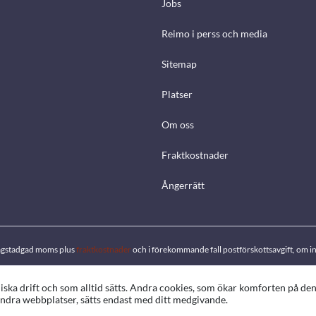
Jobs
Reimo i perss och media
Sitemap
Platser
Om oss
Fraktkostnader
Ångerrätt
. lagstadgad moms plus
fraktkostnader
och i förekommande fall postförskottsavgift, om in
ka drift och som alltid sätts. Andra cookies, som ökar komforten på de
d andra webbplatser, sätts endast med ditt medgivande.