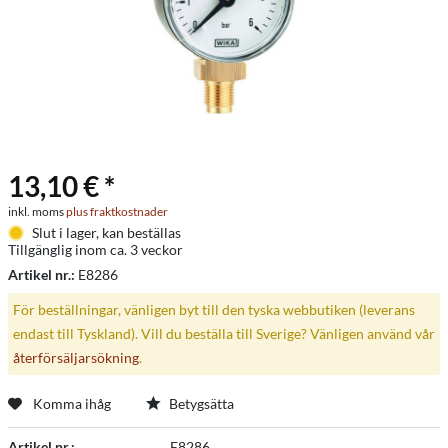
13,10 € *
inkl. moms
plus fraktkostnader
Slut i lager, kan beställas
Tillgänglig inom ca. 3 veckor
Artikel nr.:
E8286
För beställningar, vänligen byt till den tyska webbutiken (leverans
endast till Tyskland). Vill du beställa till Sverige? Vänligen använd vår
återförsäljarsökning
.
Komma ihåg
Betygsätta
Artikel nr.:
E8286