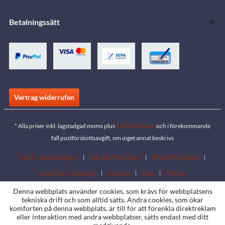
Betalningssätt
Vertrag widerrufen
* Alla priser inkl. lagstadgad moms plus
fraktkostnader
och i förekommande
fall postförskottsavgift, om inget annat beskrivs
Gratis nedladdningar
Sök återförsäljare
Bli återförsäljare
Ladda ner kataloger
Contact
Jobs
Platser
Denna webbplats använder cookies, som krävs för webbplatsens
tekniska drift och som alltid sätts. Andra cookies, som ökar
komforten på denna webbplats, är till för att förenkla direktreklam
eller interaktion med andra webbplatser, sätts endast med ditt