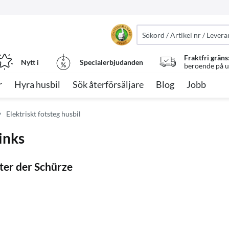
Fraktfri gräns
Nytt i
Specialerbjudanden
beroende på ut
r
Hyra husbil
Sök återförsäljare
Blog
Jobb
Elektriskt fotsteg husbil
inks
ter der Schürze