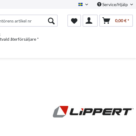
Service/Hjälp
Swedish
0,00 € *
:
vald återförsäljare *