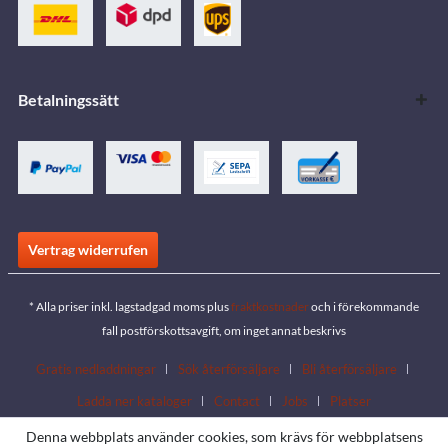
Betalningssätt
Vertrag widerrufen
* Alla priser inkl. lagstadgad moms plus
fraktkostnader
och i förekommande
fall postförskottsavgift, om inget annat beskrivs
Gratis nedladdningar
Sök återförsäljare
Bli återförsäljare
Ladda ner kataloger
Contact
Jobs
Platser
Denna webbplats använder cookies, som krävs för webbplatsens