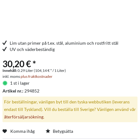
Lim utan primer på t.ex. stål, aluminium och rostfritt stål
UV och väderbeständig
30,20 € *
Innehåll:
0.29 Liter (104,14 € * / 1 Liter)
inkl. moms
plus fraktkostnader
1 st i lager
Artikel nr.:
294852
För beställningar, vänligen byt till den tyska webbutiken (leverans
endast till Tyskland). Vill du beställa till Sverige? Vänligen använd vår
återförsäljarsökning
.
Komma ihåg
Betygsätta