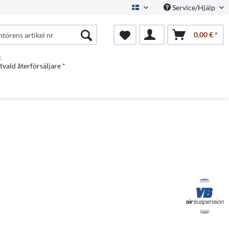
Service/Hjälp
Swedish
0,00 € *
:
vald återförsäljare *