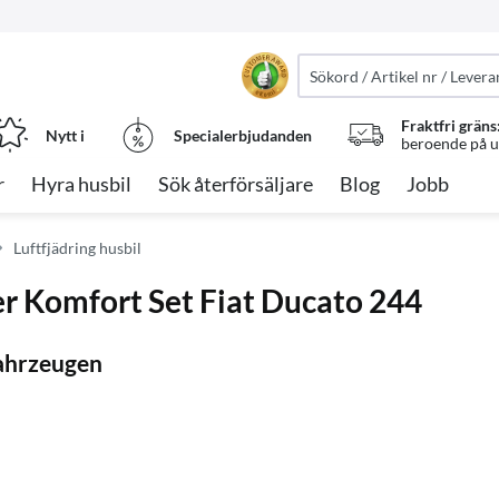
Fraktfri gräns
Nytt i
Specialerbjudanden
beroende på ut
r
Hyra husbil
Sök återförsäljare
Blog
Jobb
Luftfjädring husbil
r Komfort Set Fiat Ducato 244
Fahrzeugen