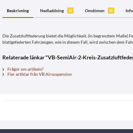
Beskrivning
Nedladdning
0
Omdömen
0
Info
Die Zusatzluftfederung bietet die Möglichkeit, (in begrenztem Maße) 
blattgefederten Fahrzeugen, wie in diesem Fall, wird zwischen dem Fahr
Relaterade länkar "VB-SemiAir-2-Kreis-Zusatzluftfede
Frågor om artikeln?
Fler artiklar från VB Airsuspension