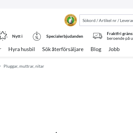
Fraktfri gräns
Nytt i
Specialerbjudanden
beroende på ut
r
Hyra husbil
Sök återförsäljare
Blog
Jobb
Pluggar, muttrar, nitar