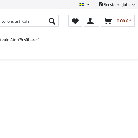
Service/Hjälp
Swedish
0,00 € *
:
vald återförsäljare *