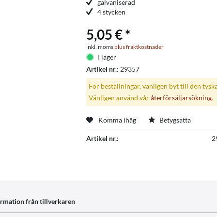
galvaniserad
4 stycken
5,05 € *
inkl. moms
plus fraktkostnader
I lager
Artikel nr.:
29357
För beställningar, vänligen byt till den tysk
Vänligen använd vår
återförsäljarsökning
.
Komma ihåg
Betygsätta
Artikel nr.:
2
rmation från tillverkaren