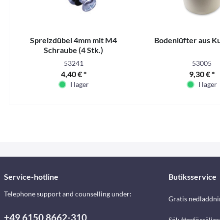
Spreizdübel 4mm mit M4
Bodenlüfter aus Ku
Schraube (4 Stk.)
53241
53005
4,40 € *
9,30 € *
I lager
I lager
Service-hotline
Butiksservice
Telephone support and counselling under:
Gratis nedladdni
+49 6150 8662-310
Sök återförsäljar