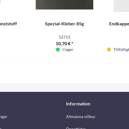
nststoff
Spezial-Kleber 85g
Endkappe 
52713
10,70 € *
I lager
Tillfällig
Information
ngar
Allmänna villkor
e
Öppettider