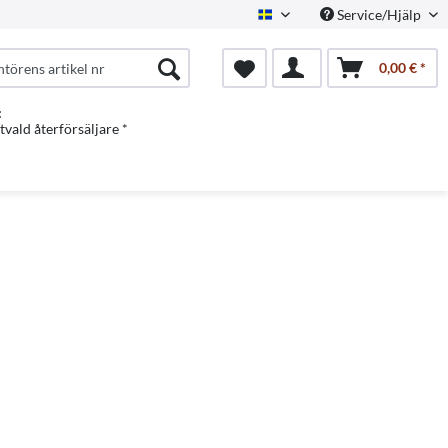
Service/Hjälp
Swedish
0,00 € *
:
vald återförsäljare *