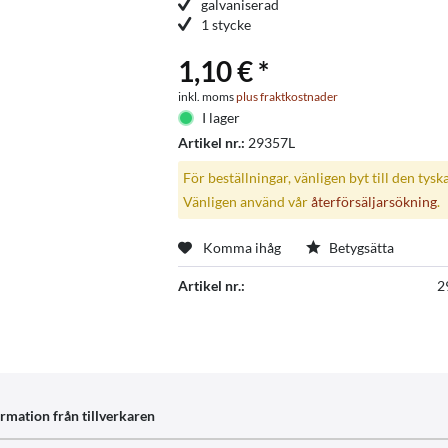
galvaniserad
1 stycke
1,10 € *
inkl. moms
plus fraktkostnader
I lager
Artikel nr.:
29357L
För beställningar, vänligen byt till den tysk
Vänligen använd vår
återförsäljarsökning
.
Komma ihåg
Betygsätta
Artikel nr.:
2
rmation från tillverkaren