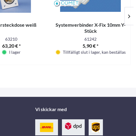
rsteckdose weiß
Systemverbinder X-Fix 10mm Y-
K
Stück
63210
61242
63,20 € *
5,90 € *
I lager
Tillfälligt slut i lager, kan beställas
Vi skickar med