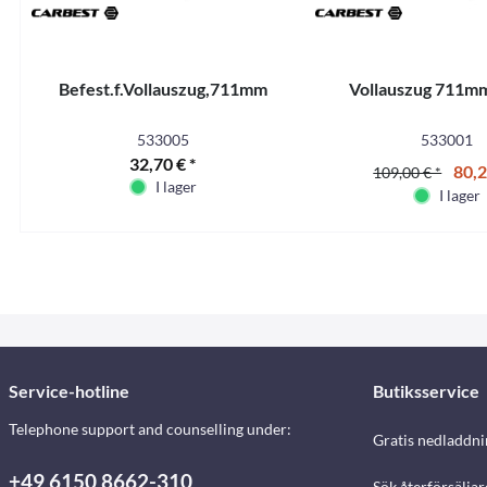
Befest.f.Vollauszug,711mm
Vollauszug 711m
533005
533001
32,70 € *
80,2
109,00 € *
I lager
I lager
Service-hotline
Butiksservice
Telephone support and counselling under:
Gratis nedladdni
+49 6150 8662-310
Sök återförsäljar