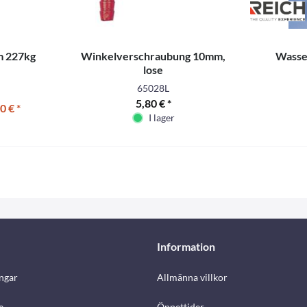
m 227kg
Winkelverschraubung 10mm,
Wasse
lose
65028L
5,80 € *
0 € *
I lager
Information
ngar
Allmänna villkor
e
Öppettider