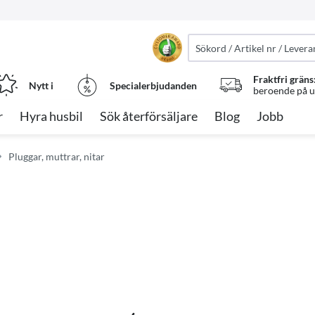
Fraktfri gräns
Nytt i
Specialerbjudanden
beroende på ut
r
Hyra husbil
Sök återförsäljare
Blog
Jobb
Pluggar, muttrar, nitar