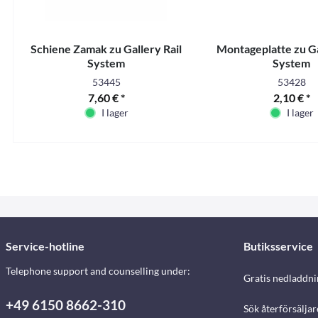
Schiene Zamak zu Gallery Rail
Montageplatte zu Ga
System
System
53445
53428
7,60 € *
2,10 € *
I lager
I lager
Service-hotline
Butiksservice
Telephone support and counselling under:
Gratis nedladdni
+49 6150 8662-310
Sök återförsäljar