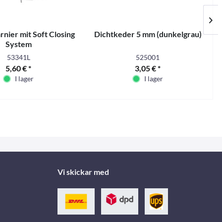
nier mit Soft Closing
Dichtkeder 5 mm (dunkelgrau)
System
53341L
525001
5,60 € *
3,05 € *
I lager
I lager
Vi skickar med