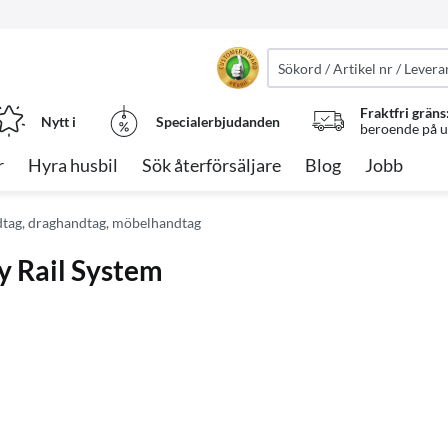
Fraktfri gräns
Nytt i
Specialerbjudanden
beroende på ut
r
Hyra husbil
Sök återförsäljare
Blog
Jobb
tag, draghandtag, möbelhandtag
y Rail System