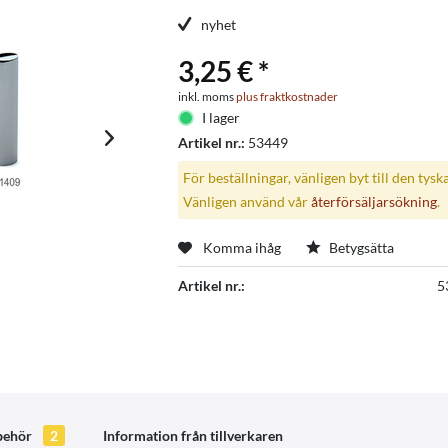
nyhet
3,25 € *
inkl. moms
plus fraktkostnader
I lager
Artikel nr.:
53449
För beställningar, vänligen byt till den tysk
Vänligen använd vår
återförsäljarsökning
.
Komma ihåg
Betygsätta
Artikel nr.:
5
lbehör
2
Information från tillverkaren