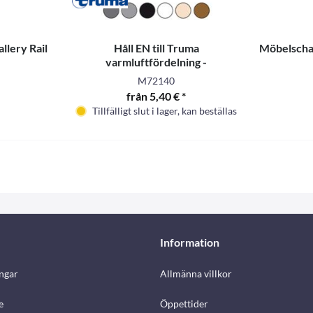
llery Rail
Håll EN till Truma
Möbelschar
varmluftfördelning -
M72140
från 5,40 € *
Tillfälligt slut i lager, kan beställas
Information
ngar
Allmänna villkor
e
Öppettider