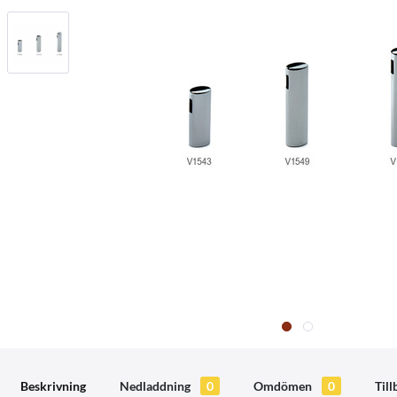
Beskrivning
Nedladdning
0
Omdömen
0
Til