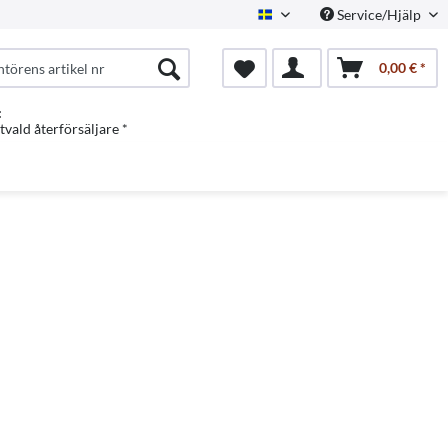
Service/Hjälp
Swedish
0,00 € *
:
vald återförsäljare *