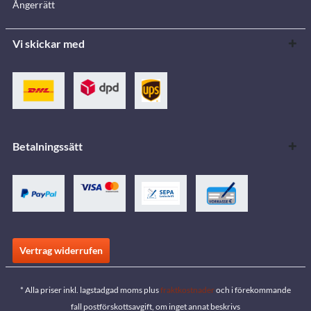
Ångerrätt
Vi skickar med
Betalningssätt
Vertrag widerrufen
* Alla priser inkl. lagstadgad moms plus
fraktkostnader
och i förekommande
fall postförskottsavgift, om inget annat beskrivs