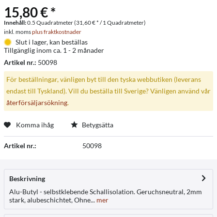
15,80 € *
Innehåll:
0.5 Quadratmeter (31,60 € * / 1 Quadratmeter)
inkl. moms
plus fraktkostnader
Slut i lager, kan beställas
Tillgänglig inom ca. 1 - 2 månader
Artikel nr.:
50098
För beställningar, vänligen byt till den tyska webbutiken (leverans
endast till Tyskland). Vill du beställa till Sverige? Vänligen använd vår
återförsäljarsökning
.
Komma ihåg
Betygsätta
Artikel nr.:
50098
Beskrivning
Alu-Butyl - selbstklebende Schallisolation. Geruchsneutral, 2mm
stark, alubeschichtet, Ohne...
mer