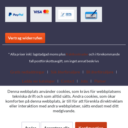
Vertrag widerrufen
* Alla priser inkl. lagstadgad moms plus
fraktkostnader
och i förekommande
fall postförskottsavgift, om inget annat beskrivs
Gratis nedladdningar
Sök återförsäljare
Bli återförsäljare
Ladda ner kataloger
Contact
Jobs
Platser
Denna webbplats använder cookies, som krävs för webbplatsens
tekniska drift och som alltid sätts. Andra cookies, som ökar
komforten på denna webbplats, är till för att förenkla direktreklam
eller interaktion med andra webbplatser, sätts endast med ditt
medgivande.
Avvisa
Acceptera alla
Konfiguration