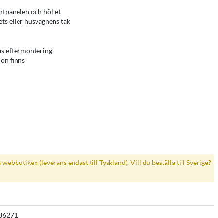
ntpanelen och höljet
ts eller husvagnens tak
as eftermontering
on finns
a webbutiken (leverans endast till Tyskland). Vill du beställa till Sverige?
36271