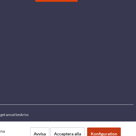
get annat beskrivs
nna
Avvisa
Acceptera alla
Konfiguration