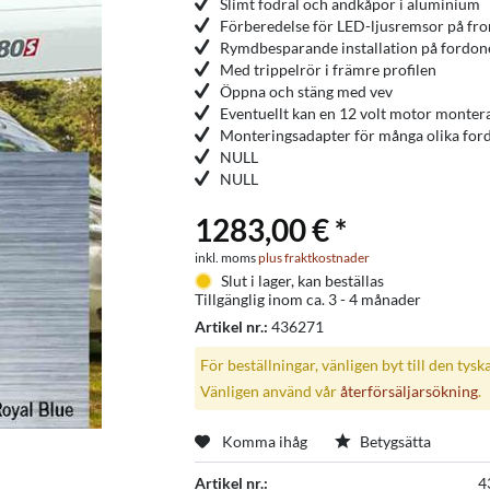
Slimt fodral och ändkåpor i aluminium
Förberedelse för LED-ljusremsor på fro
Rymdbesparande installation på fordone
Med trippelrör i främre profilen
Öppna och stäng med vev
Eventuellt kan en 12 volt motor monter
Monteringsadapter för många olika ford
NULL
NULL
1283,00 € *
inkl. moms
plus fraktkostnader
Slut i lager, kan beställas
Tillgänglig inom ca. 3 - 4 månader
Artikel nr.:
436271
För beställningar, vänligen byt till den tysk
Vänligen använd vår
återförsäljarsökning
.
Komma ihåg
Betygsätta
Artikel nr.:
4