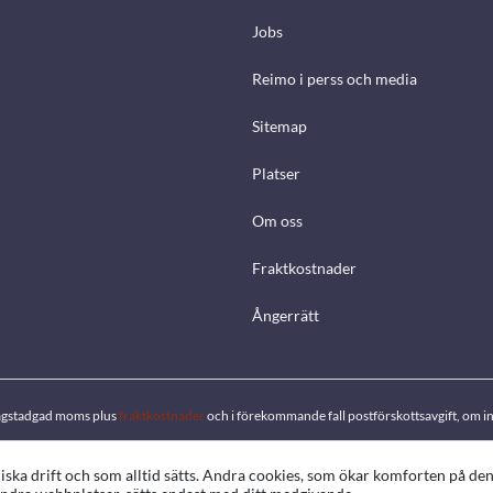
Jobs
Reimo i perss och media
Sitemap
Platser
Om oss
Fraktkostnader
Ångerrätt
. lagstadgad moms plus
fraktkostnader
och i förekommande fall postförskottsavgift, om in
ka drift och som alltid sätts. Andra cookies, som ökar komforten på de