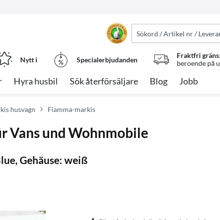
Fraktfri gräns
Nytt i
Specialerbjudanden
beroende på ut
r
Hyra husbil
Sök återförsäljare
Blog
Jobb
rkis husvagn
Fiamma-markis
ür Vans und Wohnmobile
lue, Gehäuse: weiß