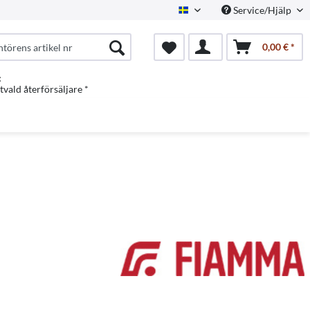
Service/Hjälp
Swedish
0,00 € *
:
vald återförsäljare *