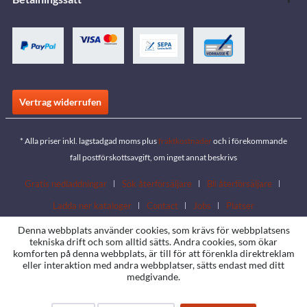
Vertrag widerrufen
* Alla priser inkl. lagstadgad moms plus
fraktkostnader
och i förekommande
fall postförskottsavgift, om inget annat beskrivs
Gratis nedladdningar
Sök återförsäljare
Bli återförsäljare
Ladda ner kataloger
Contact
Jobs
Platser
Denna webbplats använder cookies, som krävs för webbplatsens
tekniska drift och som alltid sätts. Andra cookies, som ökar
komforten på denna webbplats, är till för att förenkla direktreklam
eller interaktion med andra webbplatser, sätts endast med ditt
medgivande.