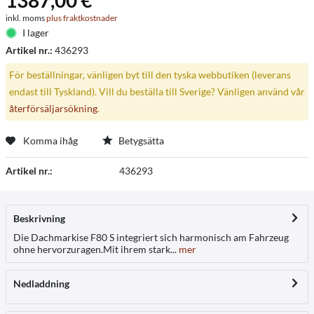
1387,00 € *
inkl. moms
plus fraktkostnader
I lager
Artikel nr.:
436293
För beställningar, vänligen byt till den tyska webbutiken (leverans
endast till Tyskland). Vill du beställa till Sverige? Vänligen använd vår
återförsäljarsökning
.
Komma ihåg
Betygsätta
Artikel nr.:
436293
Beskrivning
Die Dachmarkise F80 S integriert sich harmonisch am Fahrzeug
ohne hervorzuragen.Mit ihrem stark...
mer
Nedladdning