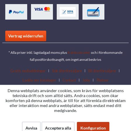
Vertrag widerrufen
* Alla priser inkl. lagstadgad moms plus
fraktkostnader
och i förekommande
fall postförskottsavgift, om inget annat beskrivs
Gratis nedladdningar
Sök återförsäljare
Bli återförsäljare
Ladda ner kataloger
Contact
Jobs
Platser
Denna webbplats använder cookies, som krävs för webbplatsens
tekniska drift och som alltid sätts. Andra cookies, som ökar
komforten på denna webbplats, är till för att förenkla direktreklam
eller interaktion med andra webbplatser, sätts endast med ditt
medgivande.
Avvisa
Acceptera alla
Konfiguration