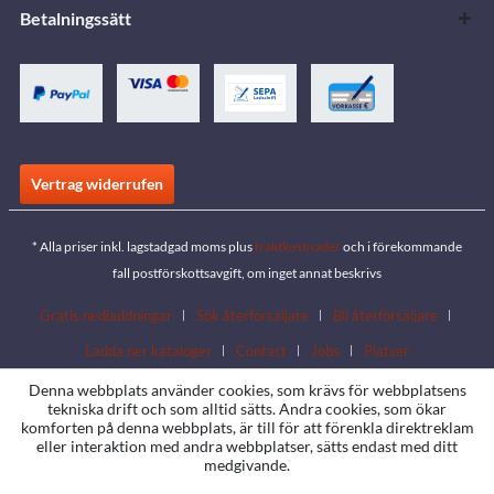
Betalningssätt
Vertrag widerrufen
* Alla priser inkl. lagstadgad moms plus
fraktkostnader
och i förekommande
fall postförskottsavgift, om inget annat beskrivs
Gratis nedladdningar
Sök återförsäljare
Bli återförsäljare
Ladda ner kataloger
Contact
Jobs
Platser
Denna webbplats använder cookies, som krävs för webbplatsens
tekniska drift och som alltid sätts. Andra cookies, som ökar
komforten på denna webbplats, är till för att förenkla direktreklam
eller interaktion med andra webbplatser, sätts endast med ditt
medgivande.