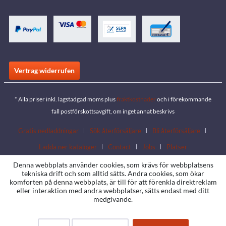
Vertrag widerrufen
* Alla priser inkl. lagstadgad moms plus
fraktkostnader
och i förekommande
fall postförskottsavgift, om inget annat beskrivs
Gratis nedladdningar
Sök återförsäljare
Bli återförsäljare
Ladda ner kataloger
Contact
Jobs
Platser
Denna webbplats använder cookies, som krävs för webbplatsens
tekniska drift och som alltid sätts. Andra cookies, som ökar
komforten på denna webbplats, är till för att förenkla direktreklam
eller interaktion med andra webbplatser, sätts endast med ditt
medgivande.