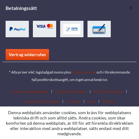
Betalningssätt
Vertrag widerrufen
* Alla priser inkl. lagstadgad moms plus
fraktkostnader
och i förekommande
fall postförskottsavgift, om inget annat beskrivs
Gratis nedladdningar
Sök återförsäljare
Bli återförsäljare
Ladda ner kataloger
Contact
Jobs
Platser
Denna webbplats använder cookies, som krävs för webbplatsens
tekniska drift och som alltid sätts. Andra cookies, som ökar
komforten på denna webbplats, är till för att förenkla direktreklam
eller interaktion med andra webbplatser, sätts endast med ditt
medgivande.