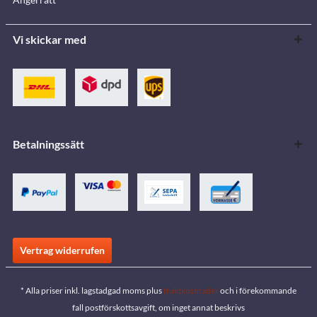
Vi skickar med
Betalningssätt
Vertrag widerrufen
* Alla priser inkl. lagstadgad moms plus
fraktkostnader
och i förekommande
fall postförskottsavgift, om inget annat beskrivs