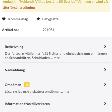
endast till Tyskland). Vill du beställa till Sverige? Vänligen använd vår
återförsäljarsökning
.
Komma ihåg
Betygsätta
Artikel nr.:
921081
Beskrivning
Der faltbare Mülleimer faßt 5 Liter und eignet sich zum einhängen
an Schranktüren, Schubladen,...
mer
Nedladdning
Omdömen
0
Läsa, skriva och diskutera omdömen...
mer
Information från tillverkaren