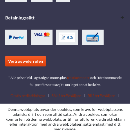
Betalningssätt
Vertrag widerrufen
* Alla priser inkl. lagstadgad moms plus
fraktkostnader
och i förekommande
fall postförskottsavgift, om inget annat beskrivs
Gratis nedladdningar
Sök återförsäljare
Bli återförsäljare
Ladda ner kataloger
Contact
Jobs
Platser
Denna webbplats använder cookies, som krävs för webbplatsens
tekniska drift och som alltid sätts. Andra cookies, som ökar
komforten på denna webbplats, är till för att förenkla direktreklam
eller interaktion med andra webbplatser, sätts endast med ditt
medgivande.