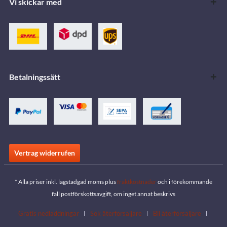
Vi skickar med
Betalningssätt
Vertrag widerrufen
* Alla priser inkl. lagstadgad moms plus
fraktkostnader
och i förekommande
fall postförskottsavgift, om inget annat beskrivs
Gratis nedladdningar
Sök återförsäljare
Bli återförsäljare