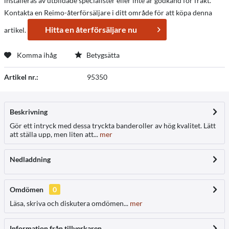
installeras av utbildade specialister eller inte är godkänd för frakt.
Kontakta en Reimo-återförsäljare i ditt område för att köpa denna
Hitta en återförsäljare nu
artikel.
Komma ihåg
Betygsätta
Artikel nr.:
95350
Beskrivning
Gör ett intryck med dessa tryckta banderoller av hög kvalitet. Lätt
att ställa upp, men liten att...
mer
Nedladdning
Omdömen
0
Läsa, skriva och diskutera omdömen...
mer
Information från tillverkaren