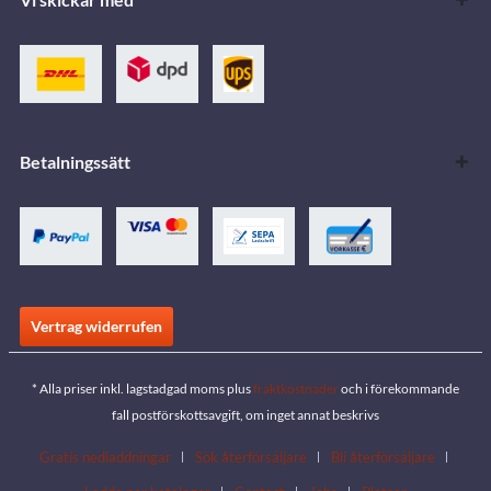
Betalningssätt
Vertrag widerrufen
* Alla priser inkl. lagstadgad moms plus
fraktkostnader
och i förekommande
fall postförskottsavgift, om inget annat beskrivs
Gratis nedladdningar
Sök återförsäljare
Bli återförsäljare