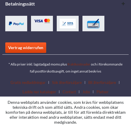
Betalningssätt
Vertrag widerrufen
* Alla priser inkl. lagstadgad moms plus
fraktkostnader
och i förekommande
fall postförskottsavgift, om inget annat beskrivs
Gratis nedladdningar
Sök återförsäljare
Bli återförsäljare
Ladda ner kataloger
Contact
Jobs
Platser
Denna webbplats använder cookies, som krävs för webbplatsens
tekniska drift och som alltid sätts. Andra cookies, som ökar
komforten på denna webbplats, är till för att förenkla direktreklam
eller interaktion med andra webbplatser, sätts endast med ditt
medgivande.