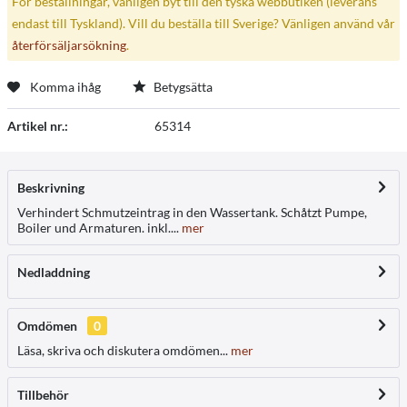
För beställningar, vänligen byt till den tyska webbutiken (leverans
endast till Tyskland). Vill du beställa till Sverige? Vänligen använd vår
återförsäljarsökning
.
Komma ihåg
Betygsätta
Artikel nr.:
65314
Beskrivning
Verhindert Schmutzeintrag in den Wassertank. Schåtzt Pumpe,
Boiler und Armaturen. inkl....
mer
Nedladdning
Omdömen
0
Läsa, skriva och diskutera omdömen...
mer
Tillbehör