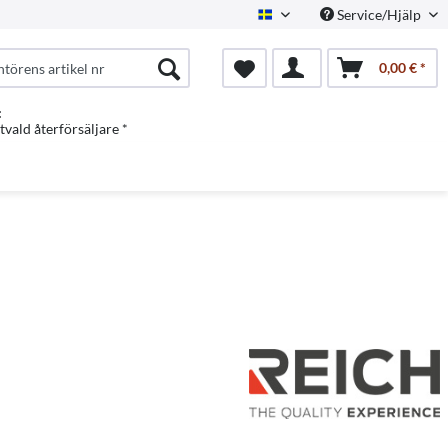
Service/Hjälp
Swedish
0,00 € *
:
vald återförsäljare *