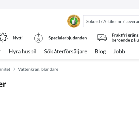
Fraktfri gräns
Nytt i
Specialerbjudanden
beroende på ut
r
Hyra husbil
Sök återförsäljare
Blog
Jobb
anitet
Vattenkran, blandare
er