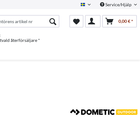
Service/Hjälp
Swedish
0,00 € *
:
vald återförsäljare *