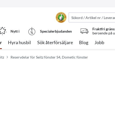
Fraktfri gräns
Nytt i
Specialerbjudanden
beroende på ut
r
Hyra husbil
Sök återförsäljare
Blog
Jobb
itz
Reservdelar för Seitz fönster S4, Dometic fönster