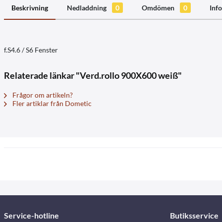
Beskrivning
Nedladdning
0
Omdömen
0
Info
f.S4.6 / S6 Fenster
Relaterade länkar "Verd.rollo 900X600 weiß"
Frågor om artikeln?
Fler artiklar från Dometic
Service-hotline
Butiksservice