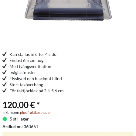
Kan ställas in efter 4 sidor
Endast 6,5 cm hög
Med tvångsventilation
tvåglasfönster
Flyskydd och blackout blind
Stort taköverhäng
För taktjocklek på 2,4-5,6 cm
120,00 € *
inkl. moms
plus fraktkostnader
5 st i lager
Artikel nr.:
360661