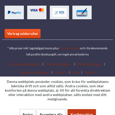
Vertrag widerrufen
* Alla priser inkl. lagstadgad moms plus
fraktkostnader
och i förekommande
fall postförskottsavgift, om inget annat beskrivs
Gratis nedladdningar
Sök återförsäljare
Bli återförsäljare
Ladda ner kataloger
Contact
Jobs
Platser
Denna webbplats använder cookies, som krävs för webbplatsens
tekniska drift och som alltid sätts. Andra cookies, som ökar
komforten på denna webbplats, är till för att förenkla direktreklam
eller interaktion med andra webbplatser, sätts endast med ditt
medgivande.
Avvisa
Acceptera alla
Konfiguration