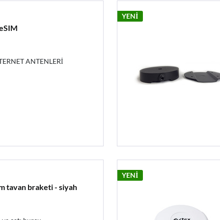
YENİ
 eSIM
NTERNET ANTENLERİ
YENİ
m tavan braketi - siyah