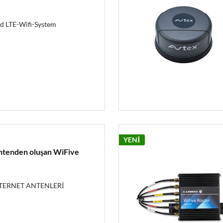
d LTE-Wifi-System
YENİ
 antenden oluşan WiFive
NTERNET ANTENLERİ