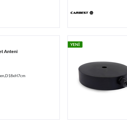
YENİ
et Anteni
ten,D18xH7cm