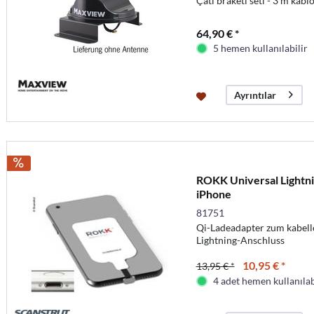
Çatı braketi seti - 3 m kabl
64,90 € *
5 hemen kullanılabilir
Ayrıntılar
ROKK Universal Lightni
iPhone
81751
Qi-Ladeadapter zum kabell
Lightning-Anschluss
10,95 € *
13,95 € *
4 adet hemen kullanılab