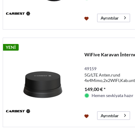
Ayrıntılar
YENİ
WiFive Karavan İntern
49159
5G/LTE Anten.rund
4x4Mimo,2x2WIFI,Kab.un
Gewindeverl.38/85
149,00 € *
Hemen sevkiyata hazır
Ayrıntılar