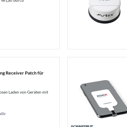
o ve çatı burcu
ng Receiver Patch für
osen Laden von Geräten mit
ilir