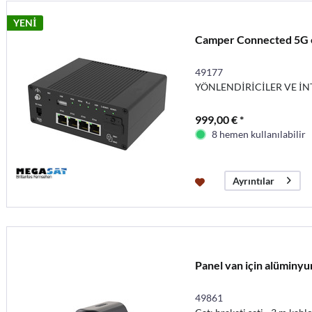
YENİ
Camper Connected 5G
49177
YÖNLENDİRİCİLER VE İ
999,00 € *
8 hemen kullanılabilir
Ayrıntılar
Panel van için alüminyu
49861