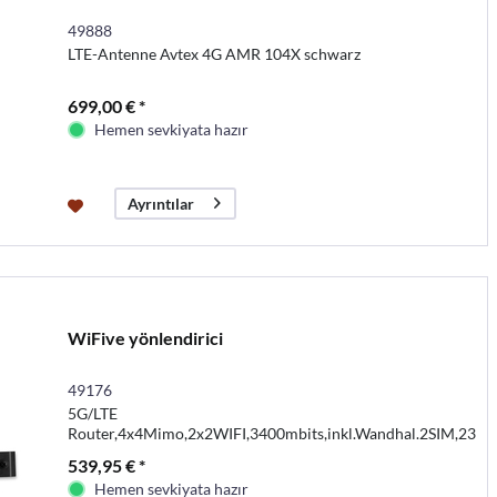
49888
LTE-Antenne Avtex 4G AMR 104X schwarz
699,00 € *
Hemen sevkiyata hazır
Ayrıntılar
WiFive yönlendirici
49176
5G/LTE
Router,4x4Mimo,2x2WIFI,3400mbits,inkl.Wandhal.2SIM,230
539,95 € *
Hemen sevkiyata hazır