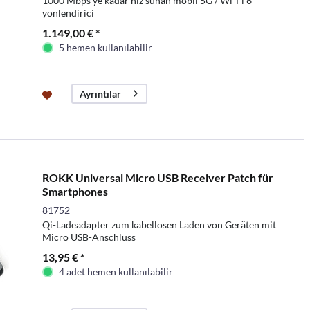
1000 Mbps'ye kadar hız sunan mobil 5G / Wi-Fi 6
yönlendirici
1.149,00 € *
5 hemen kullanılabilir
Ayrıntılar
ROKK Universal Micro USB Receiver Patch für
Smartphones
81752
Qi-Ladeadapter zum kabellosen Laden von Geräten mit
Micro USB-Anschluss
13,95 € *
4 adet hemen kullanılabilir