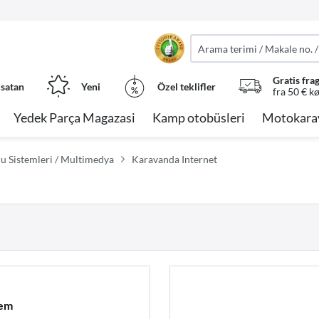
Gratis fra
 satan
Yeni
Özel teklifler
fra 50 € k
Yedek Parça Magazasi
Kamp otobüsleri
Motokara
u Sistemleri / Multimedya
Karavanda Internet
tem