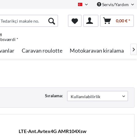
Servis/Yardım
Turkish
0,00 € *
gt
øbsværdi *
vanlar
Caravan roulotte
Motokaravan kiralama
Ma

Sıralama:
LTE-Ant.Avtex4G AMR104Xsw