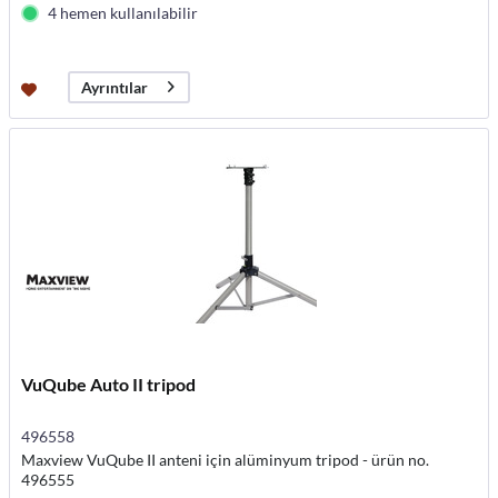
4 hemen kullanılabilir
Ayrıntılar
VuQube Auto II tripod
496558
Maxview VuQube II anteni için alüminyum tripod - ürün no.
496555