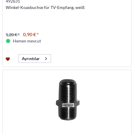
492631
Winkel-Koaxbuchse für TV-Empfang, weiß
0,90 € *
1,20 € *
Hemen mevcut
Ayrıntılar