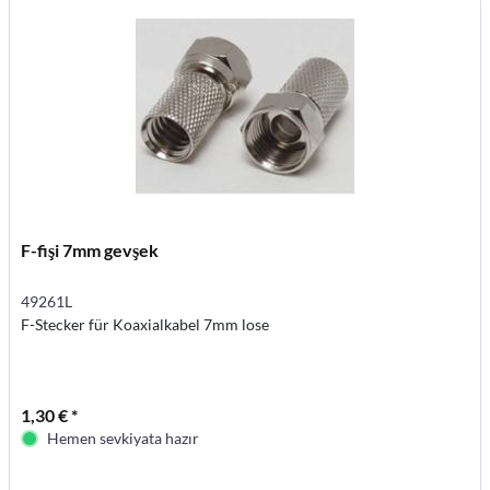
F-fişi 7mm gevşek
49261L
F-Stecker für Koaxialkabel 7mm lose
1,30 € *
Hemen sevkiyata hazır