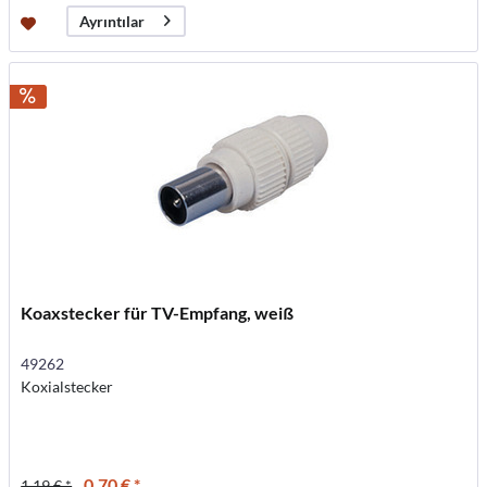
Ayrıntılar
Koaxstecker für TV-Empfang, weiß
49262
Koxialstecker
0,70 € *
1,19 € *