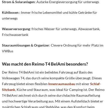
Strom & Solaranlagen
: Autarke Energieversorgung für unterwegs
Kühlboxen :
Immer frische Lebensmittel und kühle Getränke für
unterwegs
Wasserversorgung
: frisches Wasser für unterwegs. Abwassertank,
Frischwassertank
Stauraumlösungen & Organizer
: Clevere Ordnung für mehr Platz im
VWBus
Was macht den Reimo T4 BelAmi besonders?
Der Reimo T4 BelAmi ist ein beliebtes Fahrzeug auf Basis des
Volkswagen T4, das durch seine kompakte Größe überzeugt. Dieses
Fahrzeug bietet einen flexiblen
Innenraumausbau
mit einer
Schlaf-
Sitzbank
, Küche und Stauraum, was ideal für Camping ist.​ Der Reimo
T4 BelAmi zeichnet sich durch seine durchdachte Raumaufteilung
und hochwertige Verarbeitung aus. Mit einem Aufstelldach bietet er
zusätzlichen Schlafraum und Stehhöhe, was den Komfort beim