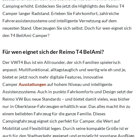
Camping erhöht.​ Entdecken Sie jetzt die Highlights des Reimo T4
Camper langer Radstand. Erleben Sie Fahrkomfort, zahlreiche
Fahrerassistenzsysteme und intelligente Vernetzung auf dem
neuesten Stand. Überzeugen Sie sich selbst. Doch für wen eignet sich
den T4 BeilAmi Camper?
Für wen eignet sich der Reimo T4 BelAmi?
Der VWT4 Bus ist ein Allrounder, der sich Familien spielerisch
anpasst. Multifunktional, alltagstauglich und wertig wie eh und je,
bietet er jetzt noch mehr digitale Features, innovative
Camper
Ausstattungen
auf hohem Niveau und intelligente
Assistenzsysteme. Auch in punkto Fahrkomforts und Design setzt der
Reimo VW Bus neue Standards – und bietet damit vieles, was bisher
nur in Oberklasse-Fahrzeugen erhältlich war. Das alles macht ihn zu
einem beliebten Fahrzeug für die ganze Familie. Dieses
Campingfahrzeug eignet sich perfekt für Camper, die Wert auf
Mobilität und Flexibilität legen. Durch seine kompakte Größe ist er
auch für den Stadtverkehr geeignet und ermöglicht spontane Ausflüge