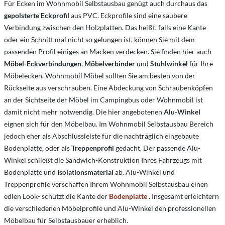
Für Ecken im Wohnmobil Selbstausbau genügt auch durchaus das
gepolsterte Eckprofil
aus PVC. Eckprofile sind eine saubere
Verbindung zwischen den Holzplatten. Das heißt, falls eine Kante
oder ein Schnitt mal nicht so gelungen ist, können Sie mit dem
passenden Profil einiges an Macken verdecken. Sie finden hier auch
Möbel-Eckverbindungen
,
Möbelverbinder
und
Stuhlwinkel
für Ihre
Möbelecken. Wohnmobil Möbel sollten Sie am besten von der
Rückseite aus verschrauben. Eine Abdeckung von Schraubenköpfen
an der Sichtseite der Möbel im Campingbus oder Wohnmobil ist
damit nicht mehr notwendig. Die hier angebotenen
Alu-Winkel
eignen sich für den Möbelbau. Im Wohnmobil Selbstausbau Bereich
jedoch eher als Abschlussleiste für die nachträglich eingebaute
Bodenplatte, oder als
Treppenprofil
gedacht. Der passende Alu-
Winkel schließt die Sandwich-Konstruktion Ihres Fahrzeugs mit
Bodenplatte und
Isolationsmaterial
ab. Alu-Winkel und
Treppenprofile verschaffen Ihrem Wohnmobil Selbstausbau einen
edlen Look- schützt die Kante der
Bodenplatte
. Insgesamt erleichtern
die verschiedenen Möbelprofile und Alu-Winkel den professionellen
Möbelbau für Selbstausbauer erheblich.