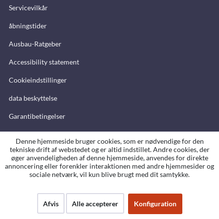
Servicevilkår
åbningstider
Ausbau-Ratgeber
Accessibility statement
Cookieindstillinger
data beskyttelse
Garantibetingelser
aftryk
Denne hjemmeside bruger cookies, som er nødvendige for den
tekniske drift af webstedet og er altid indstillet. Andre cookies, der
Jobs
øger anvendeligheden af denne hjemmeside, anvendes for direkte
annoncering eller forenkler interaktionen med andre hjemmesider og
Reimo i pressen
sociale netværk, vil kun blive brugt med dit samtykke.
Sitemap
Afvis
Alle accepterer
Konfiguration
Placeringer