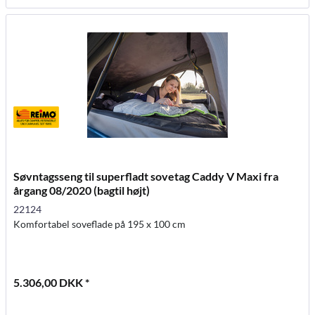
Søvntagsseng til superfladt sovetag Caddy V Maxi fra
årgang 08/2020 (bagtil højt)
22124
Komfortabel soveflade på 195 x 100 cm
5.306,00 DKK *