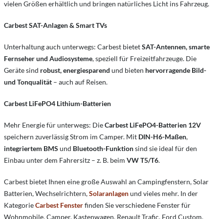
vielen Größen erhältlich und bringen natürliches Licht ins Fahrzeug.
Carbest SAT-Anlagen & Smart TVs
Unterhaltung auch unterwegs: Carbest bietet
SAT-Antennen, smarte
Fernseher und Audiosysteme
, speziell für Freizeitfahrzeuge. Die
Geräte sind
robust, energiesparend
und bieten
hervorragende Bild-
und Tonqualität
– auch auf Reisen.
Carbest LiFePO4 Lithium-Batterien
Mehr Energie für unterwegs: Die
Carbest LiFePO4-Batterien 12V
speichern zuverlässig Strom im Camper. Mit
DIN-H6-Maßen
,
integriertem BMS
und
Bluetooth-Funktion
sind sie ideal für den
Einbau unter dem Fahrersitz – z. B. beim
VW T5/T6
.
Carbest bietet Ihnen eine große Auswahl an Campingfenstern, Solar
Batterien, Wechselrichtern,
Solaranlagen
und vieles mehr. In der
Kategorie
Carbest Fenster
finden Sie verschiedene Fenster für
Wohnmobile, Camper, Kastenwagen, Renault Trafic, Ford Custom,