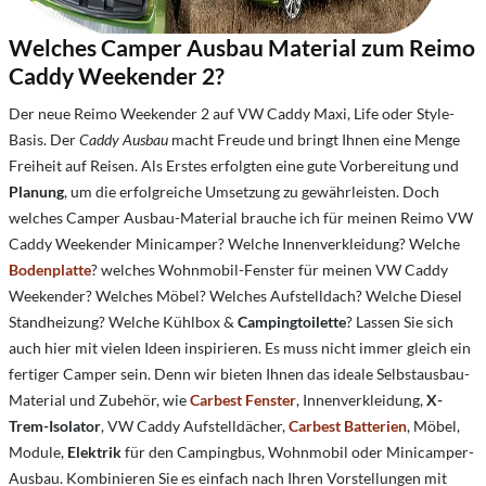
Welches Camper Ausbau Material zum Reimo
Caddy Weekender 2?
Der neue Reimo Weekender 2 auf VW Caddy Maxi, Life oder Style-
Basis. Der
Caddy Ausbau
macht Freude und bringt Ihnen eine Menge
Freiheit auf Reisen. Als Erstes erfolgten eine gute Vorbereitung und
Planung
, um die erfolgreiche Umsetzung zu gewährleisten. Doch
welches Camper Ausbau-Material brauche ich für meinen Reimo VW
Caddy Weekender Minicamper? Welche Innenverkleidung? Welche
Bodenplatte
? welches Wohnmobil-Fenster für meinen VW Caddy
Weekender? Welches Möbel? Welches Aufstelldach? Welche Diesel
Standheizung? Welche Kühlbox &
Campingtoilette
? Lassen Sie sich
auch hier mit vielen Ideen inspirieren. Es muss nicht immer gleich ein
fertiger Camper sein. Denn wir bieten Ihnen das ideale Selbstausbau-
Material und Zubehör, wie
Carbest Fenster
, Innenverkleidung,
X
-
Trem-Isolator
, VW Caddy Aufstelldächer,
Carbest Batterien
, Möbel,
Module,
Elektrik
für den Campingbus, Wohnmobil oder Minicamper-
Ausbau. Kombinieren Sie es einfach nach Ihren Vorstellungen mit