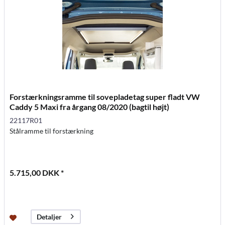
Forstærkningsramme til sovepladetag super fladt VW
Caddy 5 Maxi fra årgang 08/2020 (bagtil højt)
22117R01
Stålramme til forstærkning
5.715,00 DKK *
Detaljer