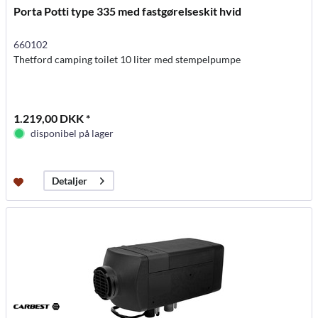
Porta Potti type 335 med fastgørelseskit hvid
660102
Thetford camping toilet 10 liter med stempelpumpe
1.219,00 DKK *
disponibel på lager
Detaljer