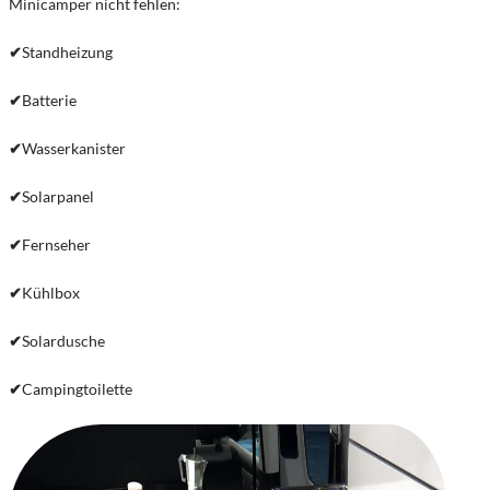
Minicamper nicht fehlen:
✔
Standheizung
✔
Batterie
✔
Wasserkanister
✔
Solarpanel
✔
Fernseher
✔
Kühlbox
✔
Solardusche
✔
Campingtoilette