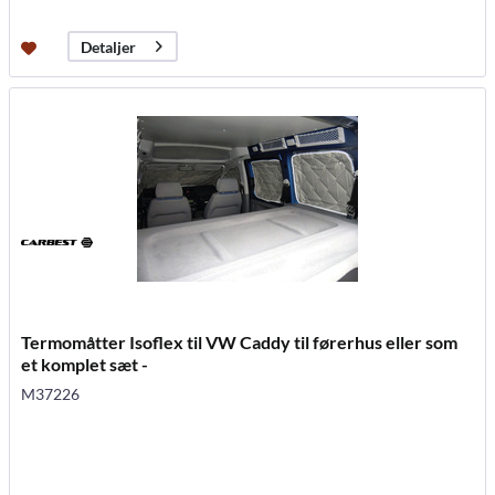
Detaljer
Termomåtter Isoflex til VW Caddy til førerhus eller som
et komplet sæt -
M37226