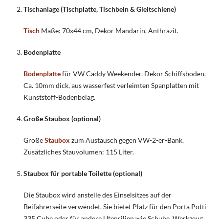
Tischanlage (Tischplatte, Tischbein & Gleitschiene)
Tisch
Maße: 70x44 cm, Dekor Mandarin, Anthrazit.
Bodenplatte
Bodenplatte
für VW Caddy Weekender. Dekor Schiffsboden.
Ca. 10mm dick, aus wasserfest verleimten Spanplatten mit
Kunststoff-Bodenbelag.
Große Staubox (optional)
Große
Staubox
zum Austausch gegen VW-2-er-Bank.
Zusätzliches Stauvolumen: 115 Liter.
Staubox für portable Toilette (optional)
Die Staubox wird anstelle des Einselsitzes auf der
Beifahrerseite verwendet. Sie bietet Platz für den Porta Potti
335 Cube oder für andere Utensilien wie Schuhe, Werkzeug